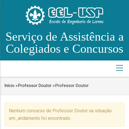
Pular
para
o
conteúdo
Serviço de Assistência a
principal
Colegiados e Concursos
NAVEGAÇÃO
PRINCIPAL
Início
»
Professor Doutor
»
Professor Doutor
TRILHA
DE
NAVEGAÇÃO
Nenhum concurso de Professor Doutor na situação
em_andamento foi encontrado.